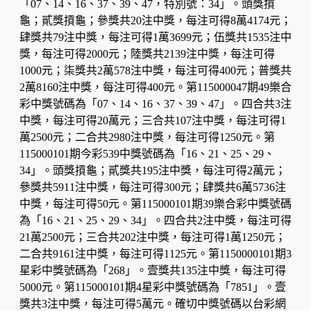
「07、14、16、37、39、47，特別號：34」。頭獎摃
龜；貳獎摃龜；參獎共20注中獎，每注可得8萬4174元；
肆獎共79注中獎，每注可得1萬3699元；伍獎共1535注中
獎，每注可得2000元；陸獎共2139注中獎，每注可得
1000元；柒獎共2萬578注中獎，每注可得400元；普獎共
2萬8160注中獎，每注可得400元。第115000047期49樂合
彩中獎號碼為「07、14、16、37、39、47」。四合共3注
中獎，每注可得20萬元；三合共107注中獎，每注可得1
萬2500元；二合共2980注中獎，每注可得1250元。第
115000101期今彩539中獎號碼為「16、21、25、29、
34」。頭獎摃龜；貳獎共195注中獎，每注可得2萬元；
參獎共5911注中獎，每注可得300元；肆獎共6萬5736注
中獎，每注可得50元。第115000101期39樂合彩中獎號碼
為「16、21、25、29、34」。四合共2注中獎，每注可得
21萬2500元；三合共202注中獎，每注可得1萬1250元；
二合共9161注中獎，每注可得1125元。第1150000101期3
星彩中獎號碼為「268」。壹獎共135注中獎，每注可得
5000元。第115000101期4星彩中獎號碼為「7851」。壹
獎共3注中獎，每注可得5萬元。確切中獎號碼以台彩網