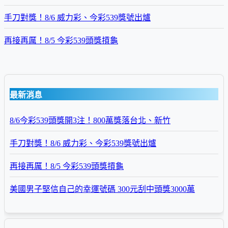
手刀對獎！8/6 威力彩、今彩539獎號出爐
再接再厲！8/5 今彩539頭獎摃龜
最新消息
8/6今彩539頭獎開3注！800萬獎落台北、新竹
手刀對獎！8/6 威力彩、今彩539獎號出爐
再接再厲！8/5 今彩539頭獎摃龜
美國男子堅信自己的幸運號碼 300元刮中頭獎3000萬