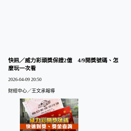
快訊／威力彩頭獎保證2億 4/9開獎號碼、怎
麼玩一次看
2026-04-09 20:50
財經中心／王文承報導