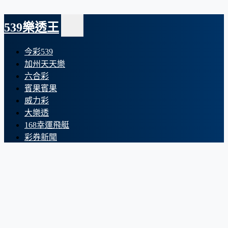
539樂透王
今彩539
加州天天樂
六合彩
賓果賓果
威力彩
大樂透
168幸運飛艇
彩券新聞