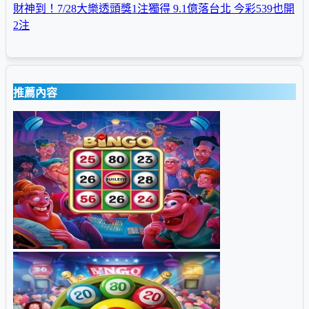
財神到！7/28大樂透頭獎1注獨得 9.1億落台北 今彩539也開
2注
推薦內容