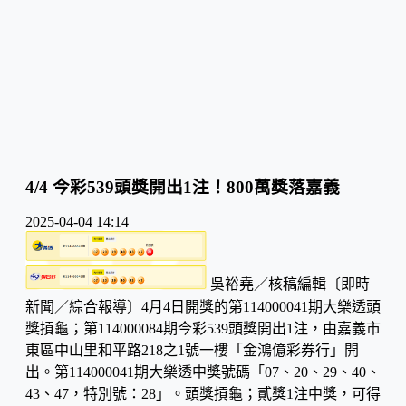
4/4 今彩539頭獎開出1注！800萬獎落嘉義
2025-04-04 14:14
吳裕堯／核稿編輯〔即時
新聞／綜合報導〕4月4日開獎的第114000041期大樂透頭
獎摃龜；第114000084期今彩539頭獎開出1注，由嘉義市
東區中山里和平路218之1號一樓「金鴻億彩券行」開
出。第114000041期大樂透中獎號碼「07、20、29、40、
43、47，特別號：28」。頭獎摃龜；貳獎1注中獎，可得