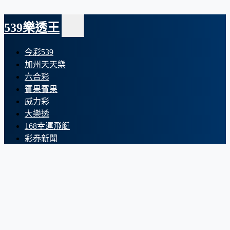
539樂透王
今彩539
加州天天樂
六合彩
賓果賓果
威力彩
大樂透
168幸運飛艇
彩券新聞