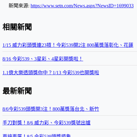
新聞來源:
https://www.setn.com/News.aspx?NewsID=1699033
相關新聞
1/15 威力彩頭獎連23摃！今彩539開2注 800萬獎落彰化、花蓮
8/16 今彩539、3星彩、4星彩開獎啦！
1.1億大樂透頭獎你中？1/13 今彩539也開獎啦
最新新聞
8/6今彩539頭獎開3注！800萬獎落台北、新竹
手刀對獎！8/6 威力彩、今彩539獎號出爐
再接再厲！8/5 今彩539頭獎摃龜