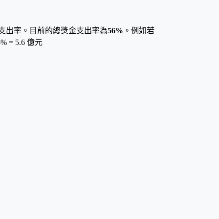
支出率。目前的總獎金支出率為
56%
。例如若
= 5.6 億元