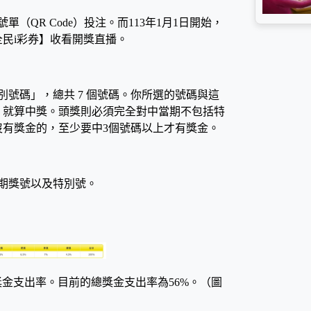
QR Code）投注。而113年1月1日開始，
全民i彩券】收看開獎直播。
特別號碼」，總共 7 個號碼。你所選的號碼與這
，就算中獎。頭獎則必須完全對中當期不包括特
沒有獎金的，至少要中3個號碼以上才有獎金。
期獎號以及特別號。
金支出率。目前的總獎金支出率為56%。（圖
）