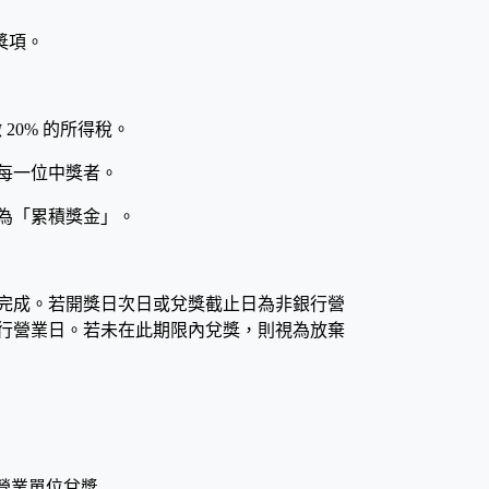
獎項。
 20% 的所得稅。
每一位中獎者。
為「累積獎金」。
內完成。若開獎日次日或兌獎截止日為非銀行營
行營業日。若未在此期限內兌獎，則視為放棄
各營業單位兌獎