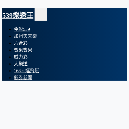
539樂透王
今彩539
加州天天樂
六合彩
賓果賓果
威力彩
大樂透
168幸運飛艇
彩券新聞