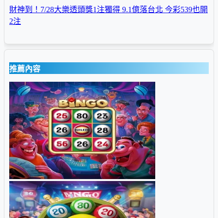
財神到！7/28大樂透頭獎1注獨得 9.1億落台北 今彩539也開
2注
推薦內容