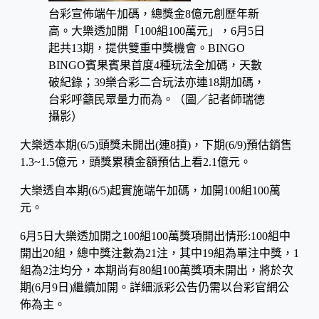
台彩宣佈端午加碼，總獎金8億元創歷年新
高。大樂透加開「100組100萬元」，6月5日
起共13期，提供雙重中獎機會。BINGO
BINGO賓果賓果首度4種玩法全加碼，天數
破紀錄；39樂合彩二合玩法亦連18期加碼，
台彩呼籲民眾量力而為。（圖／記者師瑞德
攝影）
大樂透本期(6/5)頭獎未開出(連8摃)，下期(6/9)預估銷售
1.3~1.5億元，頭獎累積金額預估上看2.1億元。
大樂透自本期(6/5)起實施端午加碼，加開100組100萬
元。
6月5日大樂透加開之100組100萬獎項開出情形:100組中
開出20組，總中獎注數為21注，其中19組為單注中獎，1
組為2注均分，本期尚有80組100萬獎項未開出，將於次
期(6月9日)繼續加開。詳細派彩公告仍需以台彩官網公
佈為主。