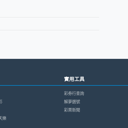
實用工具
彩券行查詢
彩
解夢選號
彩票新聞
天樂