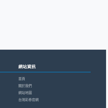
網站資訊
首頁
關於我們
網站地圖
台灣彩券官網