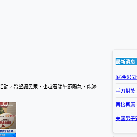
最新消息
8/6今彩
活動，希望讓民眾，也趁著端午節陽氣，能鴻
手刀對獎！
再接再厲！
美國男子堅