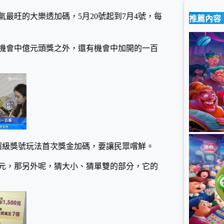
最旺的大樂透加碼，5月20號起到7月4號，每
推薦內容
機會中億元頭獎之外，還有機會中加開的一百
超級獎號玩法首次獎金加碼，要讓民眾嚐鮮。
0元，那另外呢，猜大小、猜單雙的部分，它的