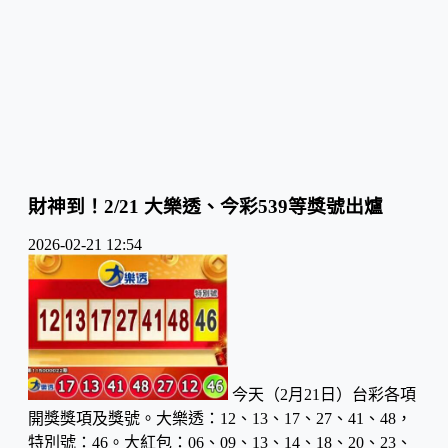
財神到！2/21 大樂透、今彩539等獎號出爐
2026-02-21 12:54
今天（2月21日）台彩各項
開獎獎項及獎號。大樂透：12、13、17、27、41、48，
特別號：46。大紅包：06、09、13、14、18、20、23、