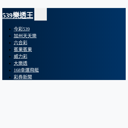
539樂透王
今彩539
加州天天樂
六合彩
賓果賓果
威力彩
大樂透
168幸運飛艇
彩券新聞