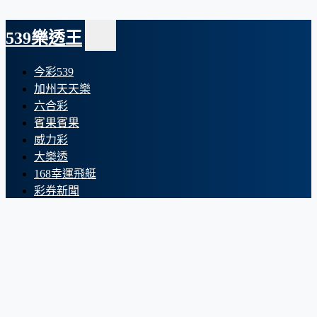
539樂透王
今彩539
加州天天樂
六合彩
賓果賓果
威力彩
大樂透
168幸運飛艇
彩券新聞