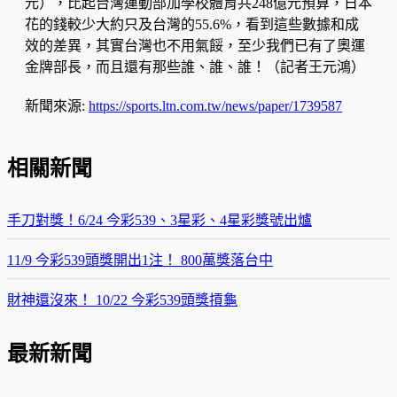
元），比起台灣運動部加學校體育共248億元預算，日本
花的錢較少大約只及台灣的55.6%，看到這些數據和成
效的差異，其實台灣也不用氣餒，至少我們已有了奧運
金牌部長，而且還有那些誰、誰、誰！（記者王元鴻）
新聞來源:
https://sports.ltn.com.tw/news/paper/1739587
相關新聞
手刀對獎！6/24 今彩539、3星彩、4星彩獎號出爐
11/9 今彩539頭獎開出1注！ 800萬獎落台中
財神還沒來！ 10/22 今彩539頭獎摃龜
最新新聞