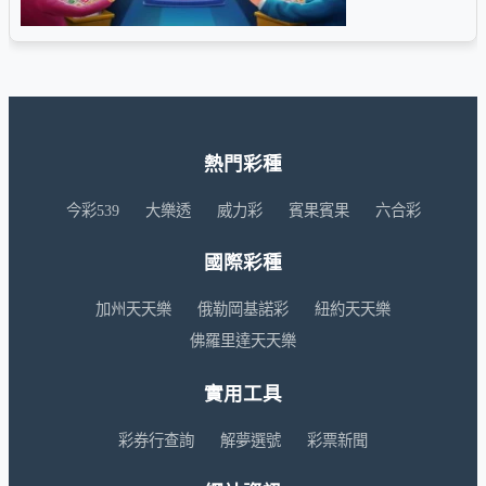
熱門彩種
今彩539
大樂透
威力彩
賓果賓果
六合彩
國際彩種
加州天天樂
俄勒岡基諾彩
紐約天天樂
佛羅里達天天樂
實用工具
彩券行查詢
解夢選號
彩票新聞