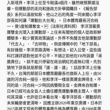
入新境界，李洋上任至今剛滿4個月，雖然總預算還沒
審，但運動部的走向和施政方針舉國矚目，《報告部
長》系列以溫故知新、他山之石的角度一同來關心李洋
部長如何讓「運動壯大台灣」。 日本體育廳長河合純
一，曾5度帕運奪金。（法新社資料照） 李洋頂著奧
運雙金光環入主運動部，上任來有關他的個人從政新鮮
體驗多，較少實質政策論述，外界不免酸言他是運動部
「代言人」、「吉祥物」，倒是傳聞中的「地下部長」
有好幾個。李洋思路清晰、有想法，初入公堂，這些插
科打諢評語對他並不公平，不過正如他在FB所說要「承
擔責任」，就不能只停留在政治網紅的虛無幻境。先別
猜地下部長就是那個「誰、誰、誰」！話說李洋上任後
不久，台灣的鄰居日本體育廳廳長也換新人上任，由50
歲的河合純一接任，他和李洋一樣是奧運金牌得主，不
同的是，河合純一少時因病雙眼全盲，金牌來自帕運。
日本已經可由全盲人士擔任體育運動事務主理人，境界
何其深遠，也許從日本看台灣、看李洋部長，運動部的
未來輪廓會更清晰。 因應主辦2020年東京奧運，日本於
2015年將文部省的體育事務升格為體育廳，由1988年奧