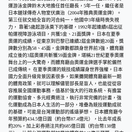
運游泳金牌鈴木大地擔任首任廳長，5年一任，繼任者是
日本鏈球傳奇人物室伏廣治（2004年雅典奧運金牌）。
第三任就交給全盲的河合純一，他國中3年級時喪失視
力， 靠著5歲起游泳奠下的基礎，1992年起連續6屆出征
帕運視障游泳項目，共獲5金、21面獎牌。 日本在夏季
奧運的成績，從東京到巴黎已連續2屆金牌數逾20面，獎
牌數分別為58、45面，金牌數都躋身世界前3強，體育廳
成立後的3屆奧運共斬獲59面金牌，堪稱21世紀夏季奧運
舞台上的一大驚奇，而體育廳由奧運金牌選手掌舵儼然
已成傳統。 在夏季奧運的競技成績躍身世界強權，日本
國力全面升級背景因素很多，如果攤開體育廳最新一期
的體育政策，就可以理解儘管部長是盲人，也能從從容
容推展全國運動事務，值基於強大的行政系統、有擔當
的運動協會、多元經費挹注，執行非常完備的計畫，強
化運動成為日本人生活的一部分，堆疊為競技運動成就
的基礎，可能是台灣運動部的遙遠夢想。 日本體育廳今
年預算約434.5億日圓（約台幣87.4億元），比去年成長
約20%，加上彩券挹注共約685億日圓（約台幣138億