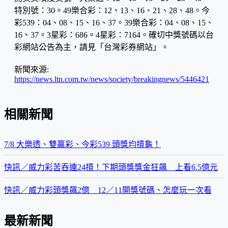
特別號：30。49樂合彩：12、13、16、21、28、48。今
彩539：04、08、15、16、37。39樂合彩：04、08、15、
16、37。3星彩：686。4星彩：7164。確切中獎號碼以台
彩網站公告為主，請見「台灣彩券網站」。
新聞來源:
https://news.ltn.com.tw/news/society/breakingnews/5446421
相關新聞
7/8 大樂透、雙贏彩、今彩539 頭獎均摃龜！
快訊／威力彩苦吞連24摃！下期頭獎獎金狂飆 上看6.5億元
快訊／威力彩頭獎飆2億 12／11開獎號碼、怎麼玩一次看
最新新聞