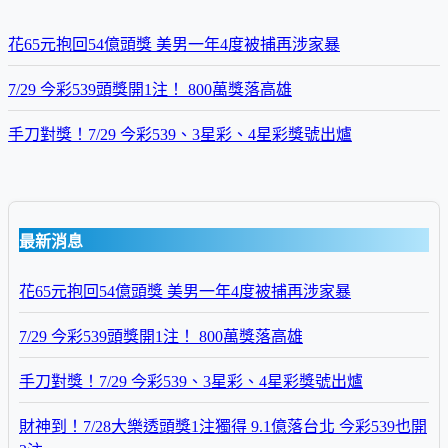
花65元抱回54億頭獎 美男一年4度被捕再涉家暴
7/29 今彩539頭獎開1注！ 800萬獎落高雄
手刀對獎！7/29 今彩539、3星彩、4星彩獎號出爐
最新消息
花65元抱回54億頭獎 美男一年4度被捕再涉家暴
7/29 今彩539頭獎開1注！ 800萬獎落高雄
手刀對獎！7/29 今彩539、3星彩、4星彩獎號出爐
財神到！7/28大樂透頭獎1注獨得 9.1億落台北 今彩539也開