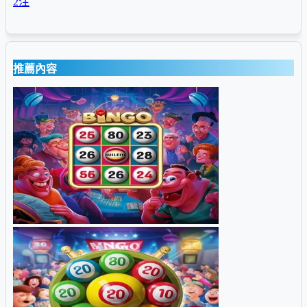
2注
推薦內容