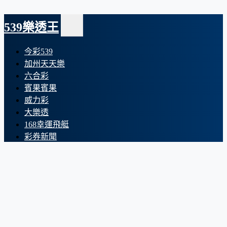
539樂透王
今彩539
加州天天樂
六合彩
賓果賓果
威力彩
大樂透
168幸運飛艇
彩券新聞