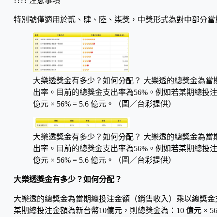
???? 注意事項
特別號僅適用於貳、肆、陸、柒獎，中獎形式為對中部分當
大樂透獎金有多少？如何分配？ 大樂透的總獎金為當
出率。目前的總獎金支出率為56%。例如若某期總投注
億元 × 56% = 5.6 億元。（圖／台彩提供）
大樂透獎金有多少？如何分配？ 大樂透的總獎金為當
出率。目前的總獎金支出率為56%。例如若某期總投注
億元 × 56% = 5.6 億元。（圖／台彩提供）
大樂透獎金有多少？如何分配？
大樂透的總獎金為當期總投注金額（銷售收入）乘以總獎金
某期總投注金額為新台幣10億元，則總獎金為：10 億元 × 56% 