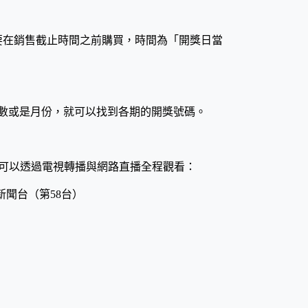
要在銷售截止時間之前購買，時間為「開獎日當
數或是月份，就可以找到各期的開獎號碼。
獎情況可以透過電視轉播與網路直播全程觀看：
新聞台（第58台）