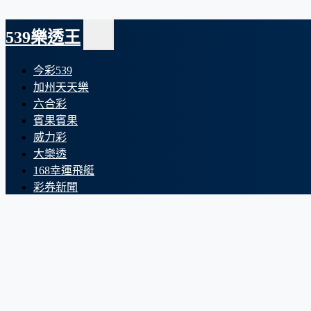
539樂透王
今彩539
加州天天樂
六合彩
賓果賓果
威力彩
大樂透
168幸運飛艇
彩券新聞