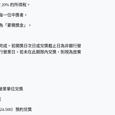
 20% 的所得稅。
每一位中獎者。
為「累積獎金」。
內完成。若開獎日次日或兌獎截止日為非銀行營
行營業日。若未在此期限內兌獎，則視為放棄
各營業單位兌獎
獎
4-500）預約兌獎