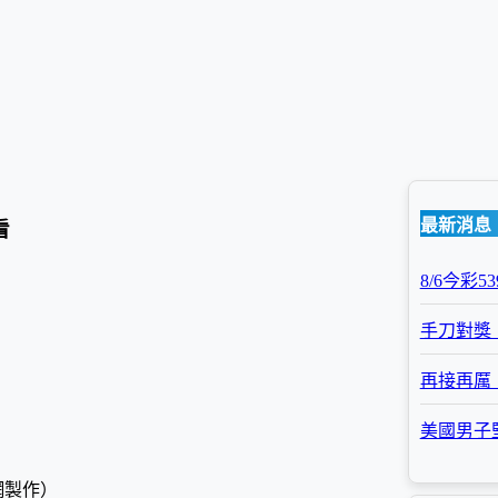
最新消息
看
8/6今彩
手刀對獎！
再接再厲！
美國男子堅
網製作）