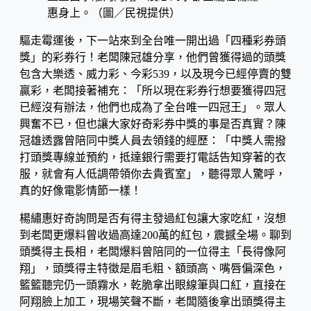
惠身上。（圖／民視提供）
驅走霉運後，下一站來到全台唯一開出過「四種彩券頭
獎」的彩券行！老闆陳冠雄分享，他們曾獲得過的頭獎
包含大樂透、威力彩、今彩539，以及現今已經停賣的雙
贏彩，老闆接著補充：「所以現在彩券行想要獲得四冠
已經沒有辦法，他們也成為了全台唯一四冠王」。眾人
興奮不已，但也讓大家好奇彩券中獎的事是否真實？陳
冠雄透露曾陪同中獎人員去領錢的經歷：「中獎人需撥
打頭獎專線並預約，抵達銀行需要打電話告知穿著的衣
服，就會有人低調帶領你去貴賓室」，聽得眾人驚呼，
真的好像電影情節一樣！
楊繡惠好奇詢問是否有得主發過紅包讓大家吃紅，沒想
到老闆更爆料曾收過高達200萬的紅包，震撼全場。聊到
頭獎得主長相，老闆爆料曾陪同的一位得主「長得像阿
翔」，頭獎得主特徵是眉毛粗、額頭高、嘴唇偏深色，
籃籃聽完仍一頭霧水，乾脆拿出眼線筆與口紅，直接在
阿翔臉上加工，現場笑聲不斷，老闆隨後拿出頭獎得主