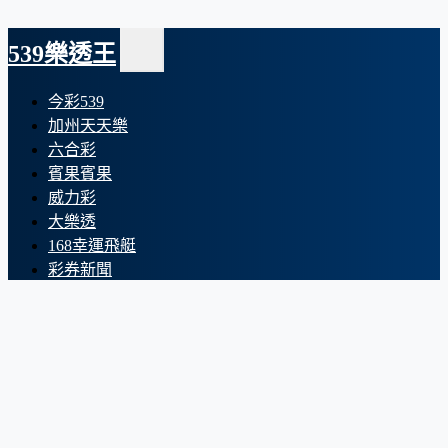
539樂透王
今彩539
加州天天樂
六合彩
賓果賓果
威力彩
大樂透
168幸運飛艇
彩券新聞