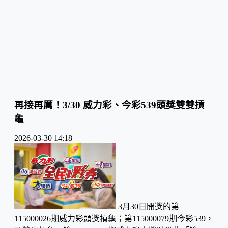
再接再厲！3/30 威力彩、今彩539頭獎雙雙摃
龜
2026-03-30 14:18
3月30日開獎的第
115000026期威力彩頭獎摃龜；第115000079期今彩539，