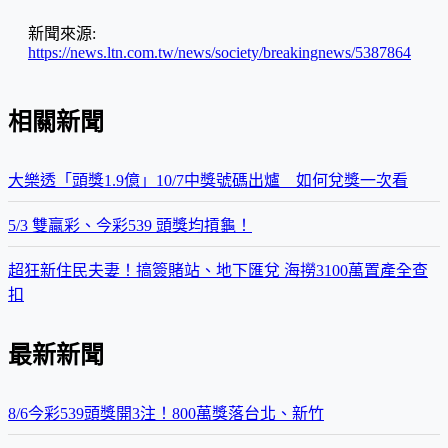
新聞來源:
https://news.ltn.com.tw/news/society/breakingnews/5387864
相關新聞
大樂透「頭獎1.9億」10/7中獎號碼出爐 如何兌獎一次看
5/3 雙贏彩、今彩539 頭獎均摃龜！
超狂新住民夫妻！搞簽賭站、地下匯兌 海撈3100萬置產全查
扣
最新新聞
8/6今彩539頭獎開3注！800萬獎落台北、新竹