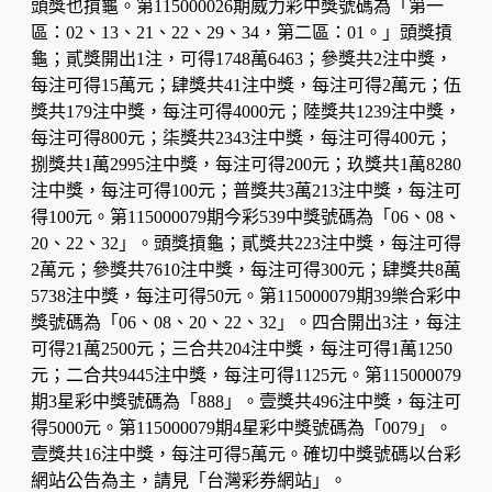
頭獎也摃龜。第115000026期威力彩中獎號碼為「第一
區：02、13、21、22、29、34，第二區：01。」頭獎摃
龜；貳獎開出1注，可得1748萬6463；參獎共2注中獎，
每注可得15萬元；肆獎共41注中獎，每注可得2萬元；伍
獎共179注中獎，每注可得4000元；陸獎共1239注中獎，
每注可得800元；柒獎共2343注中獎，每注可得400元；
捌獎共1萬2995注中獎，每注可得200元；玖獎共1萬8280
注中獎，每注可得100元；普獎共3萬213注中獎，每注可
得100元。第115000079期今彩539中獎號碼為「06、08、
20、22、32」。頭獎摃龜；貳獎共223注中獎，每注可得
2萬元；參獎共7610注中獎，每注可得300元；肆獎共8萬
5738注中獎，每注可得50元。第115000079期39樂合彩中
獎號碼為「06、08、20、22、32」。四合開出3注，每注
可得21萬2500元；三合共204注中獎，每注可得1萬1250
元；二合共9445注中獎，每注可得1125元。第115000079
期3星彩中獎號碼為「888」。壹獎共496注中獎，每注可
得5000元。第115000079期4星彩中獎號碼為「0079」。
壹獎共16注中獎，每注可得5萬元。確切中獎號碼以台彩
網站公告為主，請見「台灣彩券網站」。