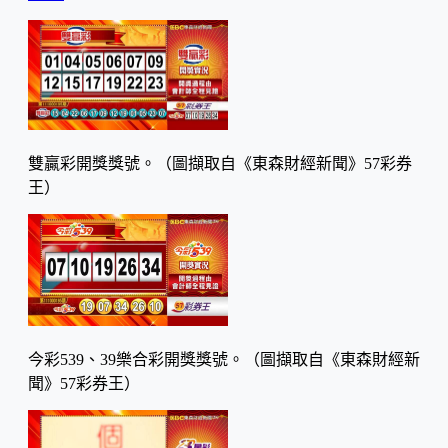
雙贏彩開獎獎號。（圖擷取自《東森財經新聞》57彩券
王）
今彩539、39樂合彩開獎獎號。（圖擷取自《東森財經新
聞》57彩券王）