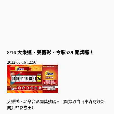
8/16 大樂透、雙贏彩、今彩539 開獎囉！
2022-08-16 12:56
大樂透、49樂合彩開獎號碼。（圖擷取自《東森財經新
聞》57彩券王）