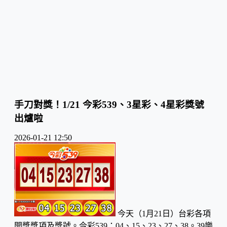
手刀對獎！1/21 今彩539、3星彩、4星彩獎號
出爐啦
2026-01-21 12:50
今天（1月21日）台彩各項
開獎獎項及獎號。今彩539：04、15、23、27、38。39樂