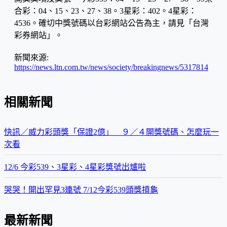
合彩：04、15、23、27、38。3星彩：402。4星彩：
4536。確切中獎號碼以台彩網站公告為主，請見「台灣
彩券網站」。
新聞來源:
https://news.ltn.com.tw/news/society/breakingnews/5317814
相關新聞
快訊／威力彩頭獎「保證2億」 ９／４開獎號碼、怎麼玩一
次看
12/6 今彩539、3星彩、4星彩獎號出爐啦
哭哭！開出罕見3連號 7/12今彩539頭獎摃龜
最新新聞