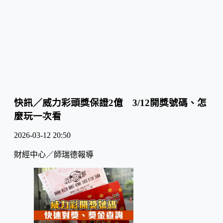
快訊／威力彩頭獎保證2億 3/12開獎號碼、怎
麼玩一次看
2026-03-12 20:50
財經中心／師瑞德報導