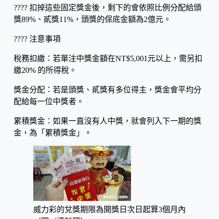
???? 扣掉這些固定獎金後，剩下的會依照比例分配給頭
獎89%、貳獎11%，頭獎的保底金額為2億元。
???? 注意事項
稅務扣繳：若單注中獎金額在NT$5,001元以上，需另扣
繳20% 的所得稅。
獎金分配：若是頭獎、貳獎有多位得主，獎金會平均分
配給每一位中獎者。
累積獎金：如果一直沒有人中獎，就會列入下一期的獎
金，為「累積獎金」。
威力彩的兌獎期限為開獎日次日起算3個月內