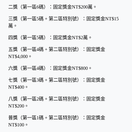
二獎（第一區6碼）：固定獎金NT$200萬。
三獎（第一區5碼 + 第二區特別號）：固定獎金NT$15
萬。
四獎（第一區5碼）：固定獎金NT$2萬。
五獎（第一區4碼 + 第二區特別號）：固定獎金
NT$4,000。
六獎（第一區4碼）：固定獎金NT$800。
七獎（第一區3碼 + 第二區特別號）：固定獎金
NT$400。
八獎（第一區2碼 + 第二區特別號）：固定獎金
NT$200。
普獎（第一區1碼 + 第二區特別號）：固定獎金
NT$100。