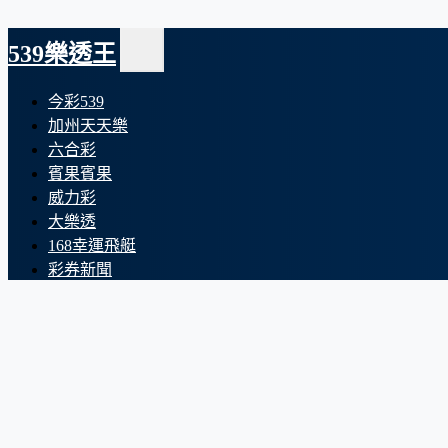
539樂透王
今彩539
加州天天樂
六合彩
賓果賓果
威力彩
大樂透
168幸運飛艇
彩券新聞