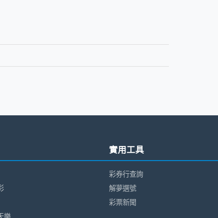
實用工具
彩券行查詢
彩
解夢選號
彩票新聞
天樂