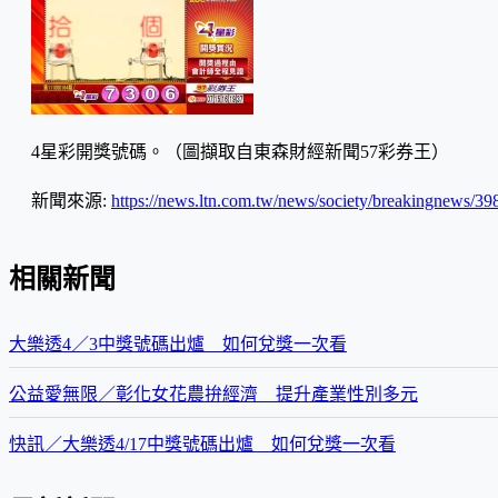
4星彩開獎號碼。（圖擷取自東森財經新聞57彩券王）
新聞來源:
https://news.ltn.com.tw/news/society/breakingnews/3
相關新聞
大樂透4／3中獎號碼出爐 如何兌獎一次看
公益愛無限／彰化女花農拚經濟 提升產業性別多元
快訊／大樂透4/17中獎號碼出爐 如何兌獎一次看