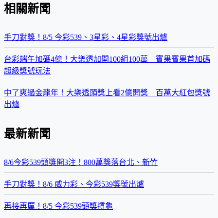
相關新聞
手刀對獎！8/5 今彩539、3星彩、4星彩獎號出爐
台彩端午加碼4億！大樂透加開100組100萬 賓果賓果首加碼
超級獎號玩法
中了爽過金龍年！大樂透頭獎上看2億開獎 百萬大紅包獎號
出爐
最新新聞
8/6今彩539頭獎開3注！800萬獎落台北、新竹
手刀對獎！8/6 威力彩、今彩539獎號出爐
再接再厲！8/5 今彩539頭獎摃龜