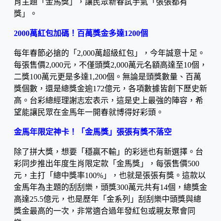
肖主題「金馬獎」，讓民眾新春試手氣「張張都有
獎」。
2000萬紅包加碼！百萬獎金多達1200個
每年春節必搶的「2,000萬超級紅包」，今年誠意十足。
每張售價2,000元，不僅頭獎2,000萬元名額高達至10個，
二獎100萬元更是多達1,200個。無論是頭獎數量、百萬
獎個數，還是總獎金逾172億元，各項數據皆創下歷史新
高。台彩總經理謝志宏表示，這是史上最強的陣容，希
望能讓民眾在金馬年一開春就博得好彩頭。
金馬年限定神卡！「金馬獎」張張有獎不落空
除了拼大獎，想要「穩贏不輸」的彩迷也有新選擇。台
彩同步推出年度生肖限定款「金馬獎」，每張售價500
元，主打「總中獎率100%」，也就是張張有獎。這款以
金馬年為主題的刮刮樂，頭獎300萬元共有14個，總獎金
高達25.5億元，也是歷年「金系列」刮刮樂中頭獎與總
獎金最高的一次，非常適合過年發紅包或親友聚會同