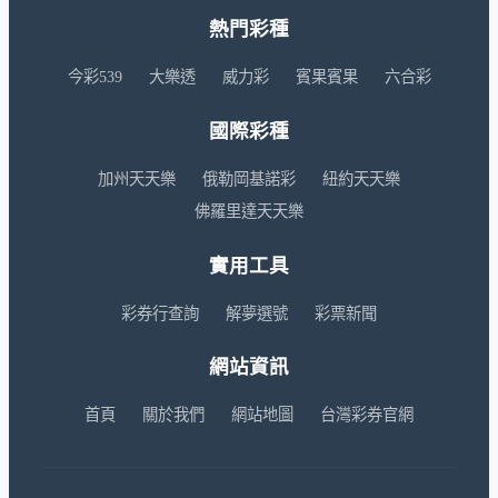
熱門彩種
今彩539
大樂透
威力彩
賓果賓果
六合彩
國際彩種
加州天天樂
俄勒岡基諾彩
紐約天天樂
佛羅里達天天樂
實用工具
彩券行查詢
解夢選號
彩票新聞
網站資訊
首頁
關於我們
網站地圖
台灣彩券官網