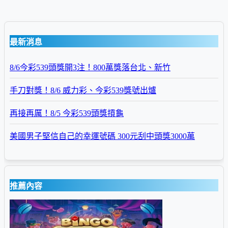
最新消息
8/6今彩539頭獎開3注！800萬獎落台北、新竹
手刀對獎！8/6 威力彩、今彩539獎號出爐
再接再厲！8/5 今彩539頭獎摃龜
美國男子堅信自己的幸運號碼 300元刮中頭獎3000萬
推薦內容